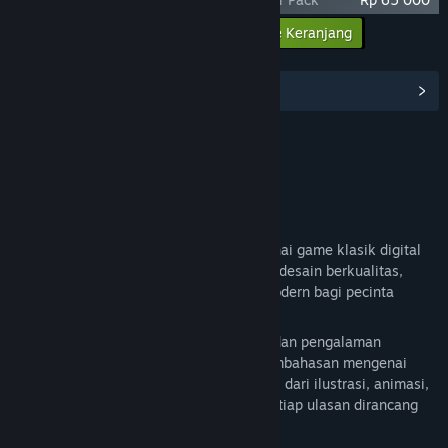
Masukkan semua DLC ke Keranjang
Rp 65 000
Lihat Hub Komunitas
Join us on Discord
Tentang Game Ini
RAJAPOLA menghadirkan ulasan mengenai game klasik digital
bergaya Pragmatic Play dengan panduan desain berkualitas,
animasi halus, dan pengalaman visual modern bagi pecinta
hiburan online.
Dengan mengedepankan kualitas visual dan pengalaman
pengguna,
RAJAPOLA
menghadirkan pembahasan mengenai
berbagai aspek game klasik digital, mulai dari ilustrasi, animasi,
hingga perkembangan desain modern. Setiap ulasan dirancang
untuk memberikan wawasan mengenai bagaimana teknologi
mampu memperbarui konsep klasik menjadi lebih menarik dan